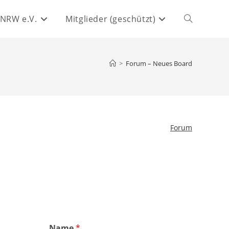
 NRW e.V.
Mitglieder (geschützt)
Website-
Suche
>
Forum – Neues Board
umschalten
Forum
Name
*